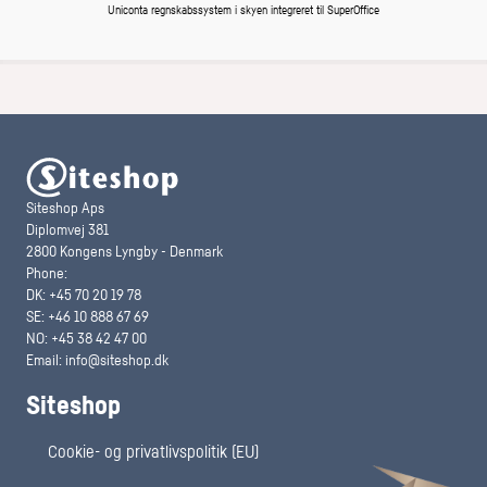
Uniconta regnskabssystem i skyen integreret til SuperOffice
Siteshop Aps
Diplomvej 381
2800 Kongens Lyngby - Denmark
Phone:
DK: +45 70 20 19 78
SE: +46 10 888 67 69
NO: +45 38 42 47 00
Email:
info@siteshop.dk
Siteshop
Cookie- og privatlivspolitik (EU)