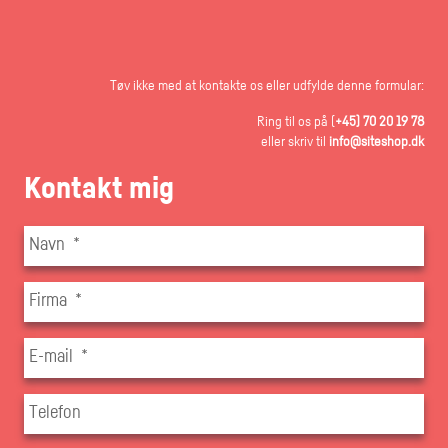
Tøv ikke med at kontakte os eller udfylde denne formular:
Ring til os på (
+45) 70 20 19 78
eller skriv til
info@siteshop.dk
Kontakt mig
Navn
*
Firma
*
E-mail
*
Telefon