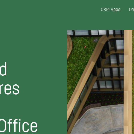
CRM Apps
Om
ed
res
Office