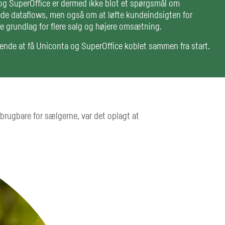
og SuperOffice er dermed ikke blot et spørgsmål om
ede dataflows, men også om at løfte kundeindsigten for
e grundlag for flere salg og højere omsætning.
ende at få Uniconta og SuperOffice koblet sammen fra start.
 brugbare for sælgerne, var det oplagt at