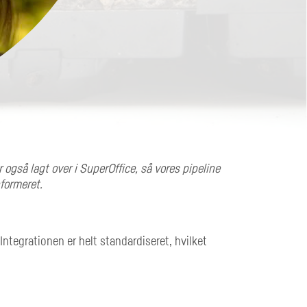
 også lagt over i SuperOffice, så vores pipeline
Med så vigtige k
nformeret.
ntegrationen er helt standardiseret, hvilket