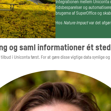
Integrationen mellem Uniconta 
tidsbesparelser og automatiser
brugerne af SuperOffice og skab
Hos
Nature Impact
var det afgør
ng og saml informationer ét sted
tilbud i Uniconta først. For at gøre disse vigtige data synlige og