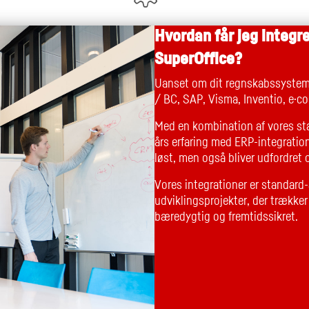
Hvordan får jeg integ
SuperOffice?
Uanset om dit regnskabssystem
/ BC, SAP, Visma, Inventio, e·co
Med en kombination af vores st
års erfaring med ERP-integratione
løst, men også bliver udfordret 
Vores integrationer er standard-
udviklingsprojekter, der trække
bæredygtig og fremtidssikret.