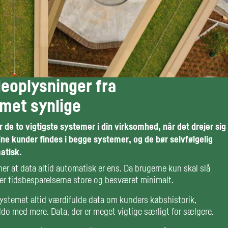
deoplysninger fra
met synlige
e to vigtigste systemer i din virksomhed, når det drejer sig
e kunder findes i begge systemer, og de bør selvfølgelig
atisk.
mer at data altid automatisk er ens. Da brugerne kun skal slå
ver tidsbesparelserne store og besværet minimalt.
stemet altid værdifulde data om kunders købshistorik,
aldo med mere. Data, der er meget vigtige særligt for sælgere.