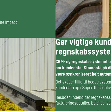
ure Impact
Gør vigtige kun
regnskabssyste
CRM- og regnskabssystemet er d
om kundedata. Stamdata på din
være synkroniseret helt autom
Det skaber tillid til begge syste
kundedata op i SuperOffice, bli
Desuden indeholder regnskabssy
faktureringsdetaljer, balance, s